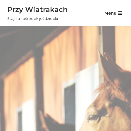
Przy Wiatrakach
Menu
Przejdź
Stajnia i ośrodek jeździecki
do
treści