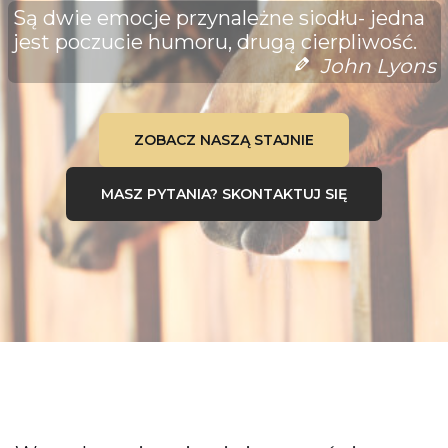
Są dwie emocje przynależne siodłu- jedna
jest poczucie humoru, drugą cierpliwość.
John Lyons
ZOBACZ NASZĄ STAJNIE
MASZ PYTANIA? SKONTAKTUJ SIĘ